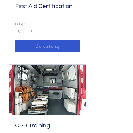
First Aid Certification
Baigėsi
19,99
19,99 USD
JAV
dolerio
Žiūrėti kursą
CPR Training