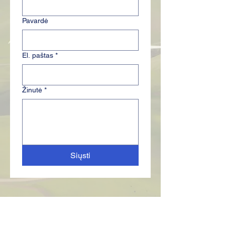
Pavardė
El. paštas
*
Žinutė
*
Siųsti